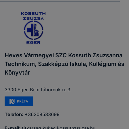
Heves Vármegyei SZC Kossuth Zsuzsanna
Technikum, Szakképző Iskola, Kollégium és
Könyvtár
3300 Eger, Bem tábornok u. 3.
KRÉTA
Telefon:
+36208583699
E-mail:
titkarsag kukac kossuthzsuzsa.hu