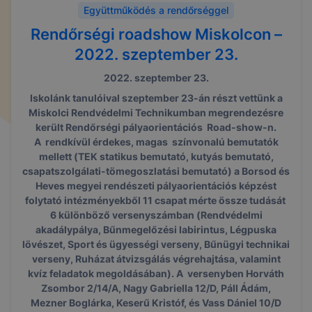
Együttműködés a rendőrséggel
Rendőrségi roadshow Miskolcon –
2022. szeptember 23.
2022. szeptember 23.
Iskolánk tanulóival szeptember 23-án részt vettünk a
Miskolci Rendvédelmi Technikumban megrendezésre
került Rendőrségi pályaorientációs Road-show-n.
A rendkívül érdekes, magas színvonalú bemutatók
mellett (TEK statikus bemutató, kutyás bemutató,
csapatszolgálati-tömegoszlatási bemutató) a Borsod és
Heves megyei rendészeti pályaorientációs képzést
folytató intézményekből 11 csapat mérte össze tudását
6 különböző versenyszámban (Rendvédelmi
akadálypálya, Bűnmegelőzési labirintus, Légpuska
lövészet, Sport és ügyességi verseny, Bűnügyi technikai
verseny, Ruházat átvizsgálás végrehajtása, valamint
kvíz feladatok megoldásában). A versenyben Horváth
Zsombor 2/14/A, Nagy Gabriella 12/D, Páll Ádám,
Mezner Boglárka, Keserű Kristóf, és Vass Dániel 10/D