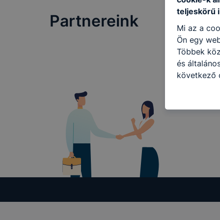
teljeskörű 
Partnereink
Mi az a coo
Ön egy web
Többek közö
és általáno
következő c
használja Ö
látogatja, 
még jobb fe
fejlesztése
Minden mode
legtöbb bö
ezek általá
célja honl
lehetővé té
előfordulha
teljes körű
böngészőjé