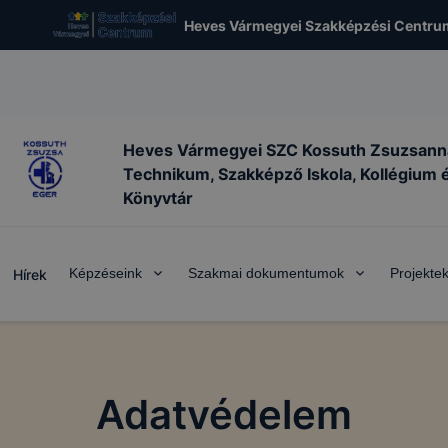
Heves Vármegyei Szakképzési Centru
Heves Vármegyei SZC Kossuth Zsuzsann
Technikum, Szakképző Iskola, Kollégium 
Könyvtár
Képzéseink
Szakmai dokumentumok
Projekte
Hírek
Adatvédelem