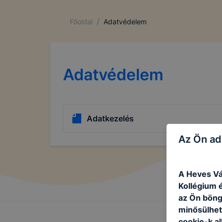
/
Főoldal
Adatvédelem
Adatvédelem
Adatkezelés
Az Ön ad
A Heves Vá
Kollégium é
az Ön böng
minősülhet
cookie-k a