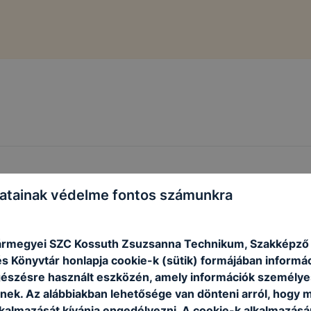
atainak védelme fontos számunkra
rmegyei SZC Kossuth Zsuzsanna Technikum, Szakképző I
s Könyvtár honlapja cookie-k (sütik) formájában informác
észésre használt eszközén, amely információk személye
nek. Az alábbiakban lehetősége van dönteni arról, hogy m
lkalmazását kívánja engedélyezni. A cookie-k alkalmazásá