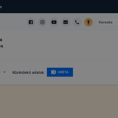
m
a
és
k
Közérdekű adatok
KRÉTA