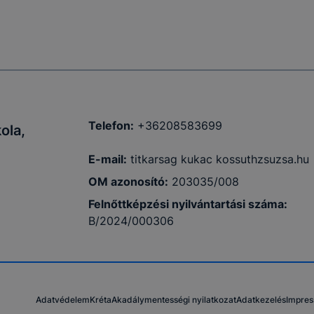
Telefon:
+36208583699
ola,
E-mail:
titkarsag kukac kossuthzsuzsa.hu
OM azonosító:
203035/008
Felnőttképzési nyilvántartási száma
:
B/2024/000306
Adatvédelem
Kréta
Akadálymentességi nyilatkozat
Adatkezelés
Impre