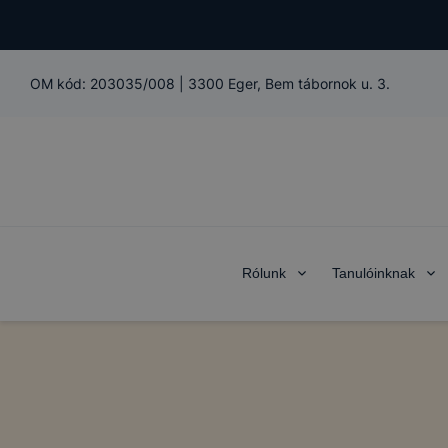
OM kód:
203035/008
|
3300 Eger, Bem tábornok u. 3.
Rólunk
Tanulóinknak