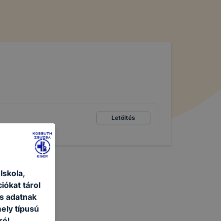
Letöltés
skola,
iókat tárol
s adatnak
ely típusú
ról