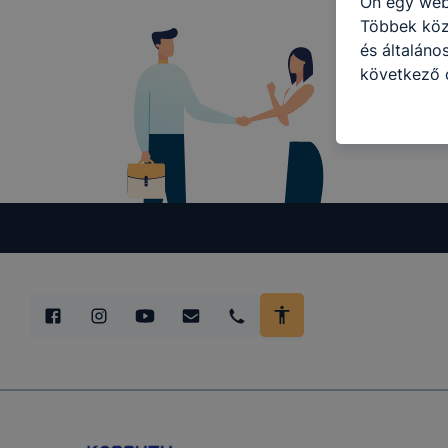
Ön egy web
Többek közö
és általáno
következő c
használja Ö
látogatja, 
még jobb fe
fejlesztése
Minden mode
legtöbb bö
ezek általá
célja honl
lehetővé té
előfordulha
teljes körű
böngészőjé