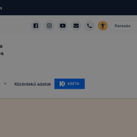
m
a
és
k
Közérdekű adatok
KRÉTA