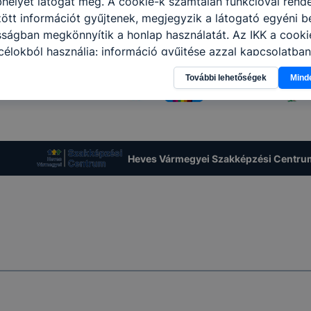
helyet látogat meg. A cookie-k számtalan funkcióval rend
tt információt gyűjtenek, megjegyzik a látogató egyéni beá
sságban megkönnyítik a honlap használatát. Az IKK a cooki
élokból használja: információ gyűjtése azzal kapcsolatba
n a honlapot -annak felmérésével, hogy a honlap melyik rés
További lehetőségek
Mind
vagy használja leginkább, így megtudhatjuk, hogyan biztos
lhasználói élményt, ha ismét meglátogatja oldalunkat, hon
. Hogyan ellenőrizheti és hogyan tudja kikapcsolni a cookie
rn böngésző engedélyezi a cookie-k beállításának a válto
ngésző alapértelmezettként automatikusan elfogadja a coo
Heves Vármegyei Szakképzési Centru
ban megváltoztathatók. Felhívjuk figyelmét, hogy mivel a c
apunk használhatóságának és folyamatainak megkönnyítése
tele, a cookie-k alkalmazásának megakadályozása vagy törl
t, hogy felhasználóink nem lesznek képesek honlapunk fun
 használatára, vagy a honlap a tervezettől eltérően fog műk
ben.