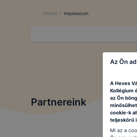
/
Főoldal
Impresszum
Az Ön ad
A Heves Vá
Kollégium é
az Ön böng
Partnereink
minősülhet
cookie-k a
teljeskörű 
Mi az a coo