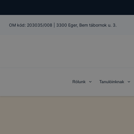
OM kód:
203035/008
|
3300 Eger, Bem tábornok u. 3.
Rólunk
Tanulóinknak