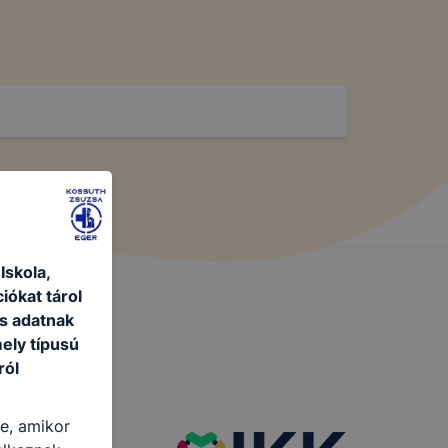
skola,
iókat tárol
s adatnak
ely típusú
ról
re, amikor