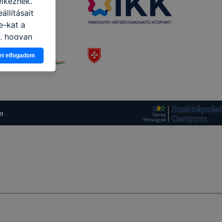
elkeznek.
llításait
e-kat a
n, hogyan
zeit
et elfogadom
ítsunk Önnek
lap
-kat?
ztatását. A
kie-kat, de
m
ookie-k
 vagy
ése által
kcióinak
ödni