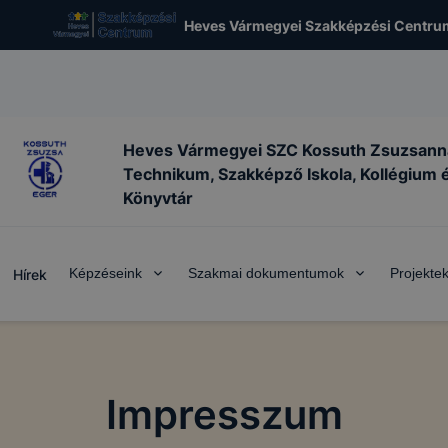
Heves Vármegyei Szakképzési Centru
Heves Vármegyei SZC Kossuth Zsuzsann
Technikum, Szakképző Iskola, Kollégium 
Könyvtár
Képzéseink
Szakmai dokumentumok
Projekte
Hírek
Impresszum