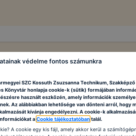
atainak védelme fontos számunkra
rmegyei SZC Kossuth Zsuzsanna Technikum, Szakképző I
s Könyvtár honlapja cookie-k (sütik) formájában informác
észésre használt eszközén, amely információk személye
nek. Az alábbiakban lehetősége van dönteni arról, hogy m
lkalmazását kívánja engedélyezni. A cookie-k alkalmazásá
információkat a
Cookie tájékoztatóban
talál.
kie? A cookie egy kis fájl, amely akkor kerül a számítógép