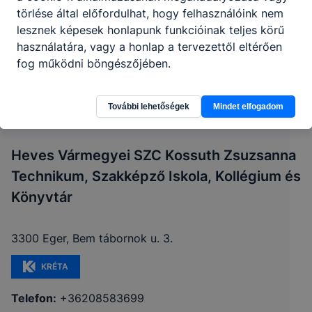
törlése által előfordulhat, hogy felhasználóink nem
lesznek képesek honlapunk funkcióinak teljes körű
használatára, vagy a honlap a tervezettől eltérően
fog működni böngészőjében.
További lehetőségek
Mindet elfogadom
Heves Vármegyei SZC Kossuth Zsuzsanna
Technikum, Szakképző Iskola, Kollégium és
Könyvtár
3300 Eger, Bem tábornok u. 3.
KRÉTA
Telefon:
+36208583699