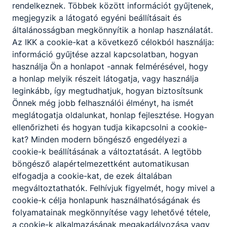
rendelkeznek. Többek között információt gyűjtenek,
megjegyzik a látogató egyéni beállításait és
általánosságban megkönnyítik a honlap használatát.
Partnereink
Az IKK a cookie-kat a következő célokból használja:
információ gyűjtése azzal kapcsolatban, hogyan
használja Ön a honlapot -annak felmérésével, hogy
a honlap melyik részeit látogatja, vagy használja
leginkább, így megtudhatjuk, hogyan biztosítsunk
Önnek még jobb felhasználói élményt, ha ismét
meglátogatja oldalunkat, honlap fejlesztése. Hogyan
ellenőrizheti és hogyan tudja kikapcsolni a cookie-
kat? Minden modern böngésző engedélyezi a
cookie-k beállításának a változtatását. A legtöbb
böngésző alapértelmezettként automatikusan
elfogadja a cookie-kat, de ezek általában
megváltoztathatók. Felhívjuk figyelmét, hogy mivel a
cookie-k célja honlapunk használhatóságának és
folyamatainak megkönnyítése vagy lehetővé tétele,
a cookie-k alkalmazásának megakadályozása vagy