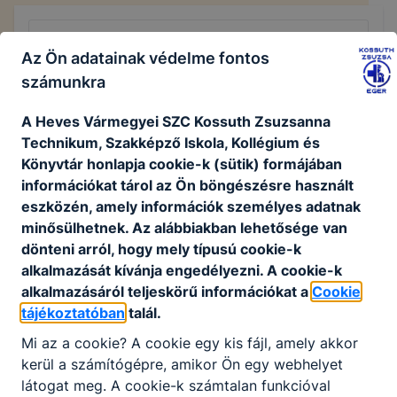
Adminisztratív (felnőttoktatás)
Az Ön adatainak védelme fontos
számunkra
Részletek, jelentkezés
A Heves Vármegyei SZC Kossuth Zsuzsanna
Technikum, Szakképző Iskola, Kollégium és
Könyvtár honlapja cookie-k (sütik) formájában
Jelentkezési határidő
információkat tárol az Ön böngészésre használt
2026. május 20.
eszközén, amely információk személyes adatnak
Munkaviszony jellege
minősülhetnek. Az alábbiakban lehetősége van
teljes munkaidő (heti 40 óra)
dönteni arról, hogy mely típusú cookie-k
alkalmazását kívánja engedélyezni. A cookie-k
Munkavégzés helye
alkalmazásáról teljeskörű információkat a
Cookie
Heves Vármegyei SZC Kossuth Zsuzsanna
tájékoztatóban
talál.
Technikum, Szakképző Iskola, Kollégium és Könyvtár
Mi az a cookie? A cookie egy kis fájl, amely akkor
kerül a számítógépre, amikor Ön egy webhelyet
látogat meg. A cookie-k számtalan funkcióval