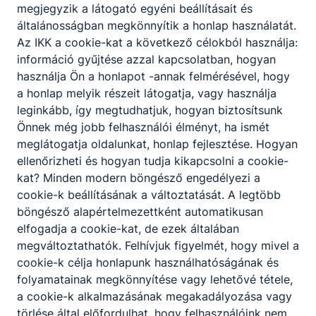
megjegyzik a látogató egyéni beállításait és
általánosságban megkönnyítik a honlap használatát.
Az IKK a cookie-kat a következő célokból használja:
információ gyűjtése azzal kapcsolatban, hogyan
használja Ön a honlapot -annak felmérésével, hogy
a honlap melyik részeit látogatja, vagy használja
leginkább, így megtudhatjuk, hogyan biztosítsunk
Önnek még jobb felhasználói élményt, ha ismét
meglátogatja oldalunkat, honlap fejlesztése. Hogyan
ellenőrizheti és hogyan tudja kikapcsolni a cookie-
kat? Minden modern böngésző engedélyezi a
cookie-k beállításának a változtatását. A legtöbb
Megosztás
böngésző alapértelmezettként automatikusan
elfogadja a cookie-kat, de ezek általában
megváltoztathatók. Felhívjuk figyelmét, hogy mivel a
cookie-k célja honlapunk használhatóságának és
folyamatainak megkönnyítése vagy lehetővé tétele,
a cookie-k alkalmazásának megakadályozása vagy
törlése által előfordulhat, hogy felhasználóink nem