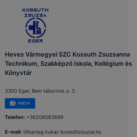
Heves Vármegyei SZC Kossuth Zsuzsanna
Technikum, Szakképző Iskola, Kollégium és
Könyvtár
3300 Eger, Bem tábornok u. 3.
KRÉTA
Telefon:
+36208583699
E-mail:
titkarsag kukac kossuthzsuzsa.hu