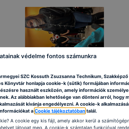
atainak védelme fontos számunkra
rmegyei SZC Kossuth Zsuzsanna Technikum, Szakképző I
s Könyvtár honlapja cookie-k (sütik) formájában informác
észésre használt eszközén, amely információk személye
nek. Az alábbiakban lehetősége van dönteni arról, hogy m
lkalmazását kívánja engedélyezni. A cookie-k alkalmazásá
információkat a
Cookie tájékoztatóban
talál.
kie? A cookie egy kis fájl, amely akkor kerül a számítógép
helyet látogat meg. A cookie-k számtalan funkcióval rend