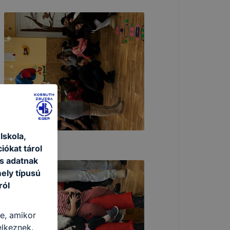
skola,
iókat tárol
s adatnak
ely típusú
ról
re, amikor
elkeznek.