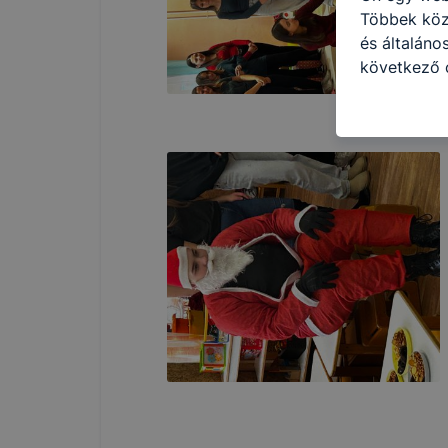
Többek közö
és általáno
következő c
használja Ö
látogatja, 
még jobb fe
fejlesztése
Minden mode
legtöbb bö
ezek általá
célja honl
lehetővé té
előfordulha
teljes körű
böngészőjé