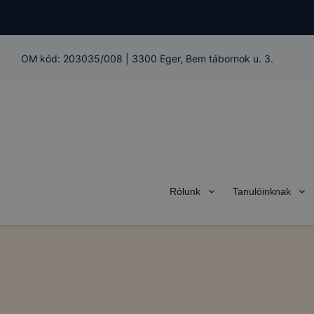
OM kód:
203035/008
|
3300 Eger, Bem tábornok u. 3.
Rólunk
Tanulóinknak