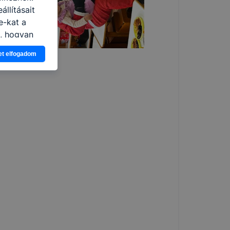
llításait
e-kat a
n, hogyan
zeit
et elfogadom
ítsunk Önnek
lap
-kat?
ztatását. A
kie-kat, de
ookie-k
 vagy
ése által
kcióinak
ödni