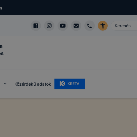
m
a
és
k
Közérdekű adatok
KRÉTA