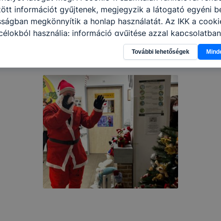
tt információt gyűjtenek, megjegyzik a látogató egyéni beá
sságban megkönnyítik a honlap használatát. Az IKK a cooki
élokból használja: információ gyűjtése azzal kapcsolatba
n a honlapot -annak felmérésével, hogy a honlap melyik rés
További lehetőségek
Mind
vagy használja leginkább, így megtudhatjuk, hogyan biztos
lhasználói élményt, ha ismét meglátogatja oldalunkat, hon
. Hogyan ellenőrizheti és hogyan tudja kikapcsolni a cookie
rn böngésző engedélyezi a cookie-k beállításának a válto
ngésző alapértelmezettként automatikusan elfogadja a coo
ban megváltoztathatók. Felhívjuk figyelmét, hogy mivel a c
apunk használhatóságának és folyamatainak megkönnyítése
tele, a cookie-k alkalmazásának megakadályozása vagy törl
t, hogy felhasználóink nem lesznek képesek honlapunk fun
 használatára, vagy a honlap a tervezettől eltérően fog műk
ben.