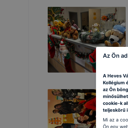
Az Ön ad
A Heves Vá
Kollégium é
az Ön böng
minősülhet
cookie-k a
teljeskörű 
Mi az a coo
Ön egy web