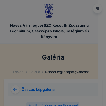
Heves Vármegyei SZC Kossuth Zsuzsanna
Technikum, Szakképző Iskola, Kollégium és
Könyvtár
Galéria
/
/
Főoldal
Galéria
Rendőrségi csapatgyakorlat
Összes képgaléria
Együttműködés a rendőrséggel