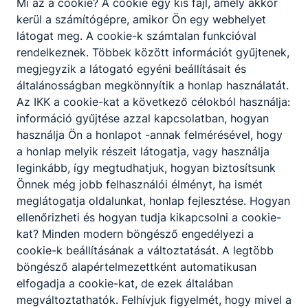
Mi az a cookie? A cookie egy kis fájl, amely akkor
kerül a számítógépre, amikor Ön egy webhelyet
látogat meg. A cookie-k számtalan funkcióval
rendelkeznek. Többek között információt gyűjtenek,
megjegyzik a látogató egyéni beállításait és
általánosságban megkönnyítik a honlap használatát.
Az IKK a cookie-kat a következő célokból használja:
információ gyűjtése azzal kapcsolatban, hogyan
használja Ön a honlapot -annak felmérésével, hogy
a honlap melyik részeit látogatja, vagy használja
leginkább, így megtudhatjuk, hogyan biztosítsunk
Önnek még jobb felhasználói élményt, ha ismét
meglátogatja oldalunkat, honlap fejlesztése. Hogyan
ellenőrizheti és hogyan tudja kikapcsolni a cookie-
kat? Minden modern böngésző engedélyezi a
cookie-k beállításának a változtatását. A legtöbb
böngésző alapértelmezettként automatikusan
elfogadja a cookie-kat, de ezek általában
megváltoztathatók. Felhívjuk figyelmét, hogy mivel a