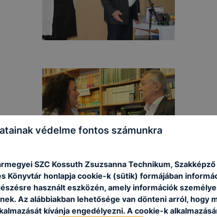
atainak védelme fontos számunkra
rmegyei SZC Kossuth Zsuzsanna Technikum, Szakképző I
s Könyvtár honlapja cookie-k (sütik) formájában informác
észésre használt eszközén, amely információk személye
nek. Az alábbiakban lehetősége van dönteni arról, hogy m
lkalmazását kívánja engedélyezni. A cookie-k alkalmazásá