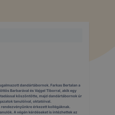
yugalmazott dandártábornok. Farkas Bertalan a
ttös Barbarával és Vajgel Tiborral, akik egy
eletadással köszöntötte, majd dandártábornok úr
zatok tanulóival, oktatóival.
 a rendezvényünkre érkezett kollégáknak.
tanulók. A végén kérdéseket is intézhettek az