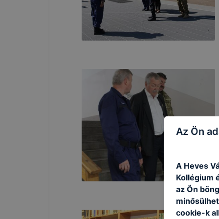
Az Ön ad
A Heves Vá
Kollégium é
az Ön böng
minősülhet
cookie-k a