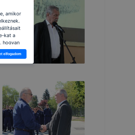
re, amikor
elkeznek.
llításait
e-kat a
n, hogyan
zeit
et elfogadom
ítsunk Önnek
lap
-kat?
ztatását. A
kie-kat, de
ookie-k
 vagy
ése által
kcióinak
ödni