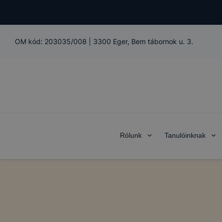
OM kód:
203035/008
|
3300 Eger, Bem tábornok u. 3.
Rólunk
Tanulóinknak