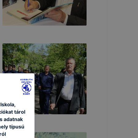
skola,
iókat tárol
s adatnak
ely típusú
ról