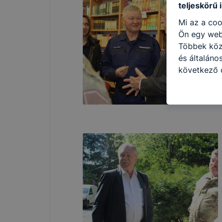
teljeskörű 
Mi az a coo
Ön egy web
Többek közö
és általáno
következő c
használja Ö
látogatja, 
még jobb fe
fejlesztése
Minden mode
legtöbb bö
ezek általá
célja honl
lehetővé té
előfordulha
teljes körű
böngészőjé