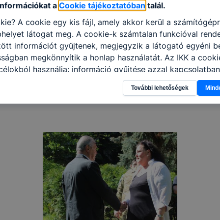
információkat a
Cookie tájékoztatóban
talál.
kie? A cookie egy kis fájl, amely akkor kerül a számítógép
helyet látogat meg. A cookie-k számtalan funkcióval rend
tt információt gyűjtenek, megjegyzik a látogató egyéni beá
sságban megkönnyítik a honlap használatát. Az IKK a cooki
élokból használja: információ gyűjtése azzal kapcsolatba
n a honlapot -annak felmérésével, hogy a honlap melyik rés
További lehetőségek
Mind
vagy használja leginkább, így megtudhatjuk, hogyan biztos
lhasználói élményt, ha ismét meglátogatja oldalunkat, hon
. Hogyan ellenőrizheti és hogyan tudja kikapcsolni a cookie
rn böngésző engedélyezi a cookie-k beállításának a válto
ngésző alapértelmezettként automatikusan elfogadja a coo
ban megváltoztathatók. Felhívjuk figyelmét, hogy mivel a c
apunk használhatóságának és folyamatainak megkönnyítése
tele, a cookie-k alkalmazásának megakadályozása vagy törl
t, hogy felhasználóink nem lesznek képesek honlapunk fun
 használatára, vagy a honlap a tervezettől eltérően fog műk
ben.