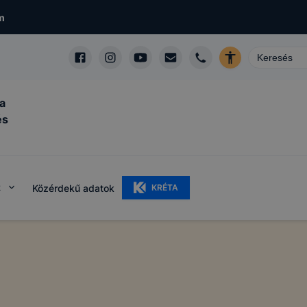
m
a
és
k
Közérdekű adatok
KRÉTA