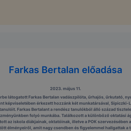
Farkas Bertalan előadása
2023. május 11.
be látogatott Farkas Bertalan vadászpilóta, űrhajós, űrkutató, n
t képviseletében érkezett hozzánk két munkatársával, Sipiczki-Lö
 tanulóit. Farkas Bertalant a rendész tanulókból álló század tiszt
tézményünkben folyó munkába. Találkozott a különböző oktatási ága
ott az iskola diákjainak, oktatóinak, illetve a POK szervezésében
öltött élményeiről, amit nagy csendben és figyelemmel hallgattak a 