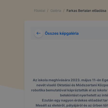
/
/
Főoldal
Galéria
Farkas Bertalan előadása
Összes képgaléria
Az iskola meghívására 2023. május 11-én Eger
nevét viselő Oktatási és Módszertani Közpon
robotika bemutatóval kápráztatták el az iskola
betekintést nyerhetett az in
Ezután egy nagyon érdekes előadást tart
Mesélt az életéről, pályájáról és az űrben t