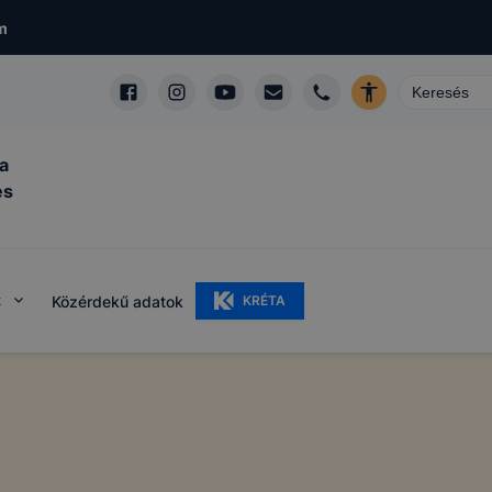
m
a
és
k
Közérdekű adatok
KRÉTA