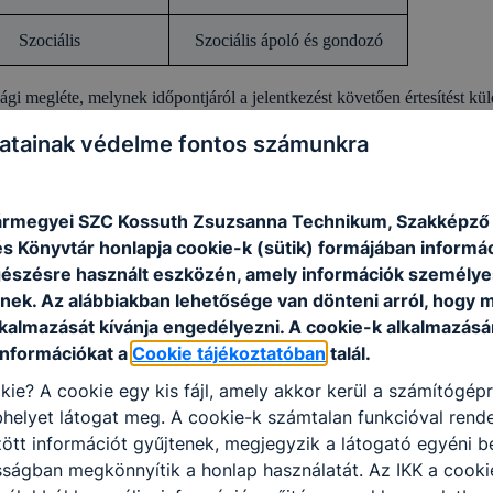
Szociális
Szociális ápoló és gondozó
ági megléte, melynek időpontjáról a jelentkezést követően értesítést kü
sbeli felvételi eredményét tartalmazó lap másolatát, a 7. év végi bizony
atainak védelme fontos számunkra
végi bizonyítvány másolatát.
 személyesen, vagy elektronikus úton (
titkarsag@kossuthzsuzsa.hu
) elj
rmegyei SZC Kossuth Zsuzsanna Technikum, Szakképző I
s Könyvtár honlapja cookie-k (sütik) formájában informác
észésre használt eszközén, amely információk személye
nek. Az alábbiakban lehetősége van dönteni arról, hogy m
lkalmazását kívánja engedélyezni. A cookie-k alkalmazásá
információkat a
Cookie tájékoztatóban
talál.
kie? A cookie egy kis fájl, amely akkor kerül a számítógép
helyet látogat meg. A cookie-k számtalan funkcióval rend
tt információt gyűjtenek, megjegyzik a látogató egyéni beá
sságban megkönnyítik a honlap használatát. Az IKK a cooki