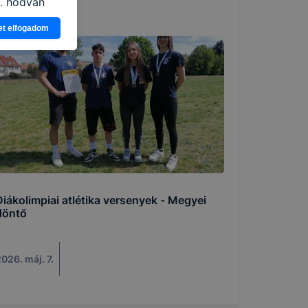
n, hogyan
zeit
et elfogadom
ítsunk Önnek
lap
-kat?
ztatását. A
kie-kat, de
ookie-k
 vagy
ése által
kcióinak
ödni
Diákolimpiai atlétika versenyek - Megyei
döntő
026. máj. 7.