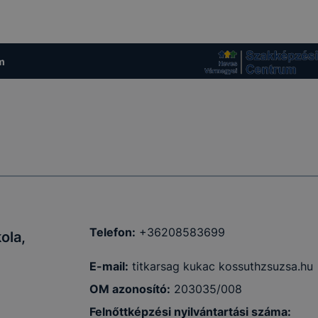
m
Telefon:
+36208583699
ola,
E-mail:
titkarsag kukac kossuthzsuzsa.hu
OM azonosító:
203035/008
Felnőttképzési nyilvántartási száma
: