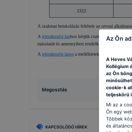
3322
A szakmai beiskolázás feltétele az orvosi alkalmass
A
jelentkezési lap
hoz kérjük csatolni a központi írá
Az Ön ad
másolatát és amennyiben rendelkezésre áll a 8. év 
A
jelentkezési lapot
a mellékletekkel együtt kérjük
A Heves Vá
Kollégium é
az Ön böng
minősülhet
cookie-k a
Megosztás
teljeskörű 
Mi az a coo
Ön egy web
Többek közö
és általáno
KAPCSOLÓDÓ HÍREK