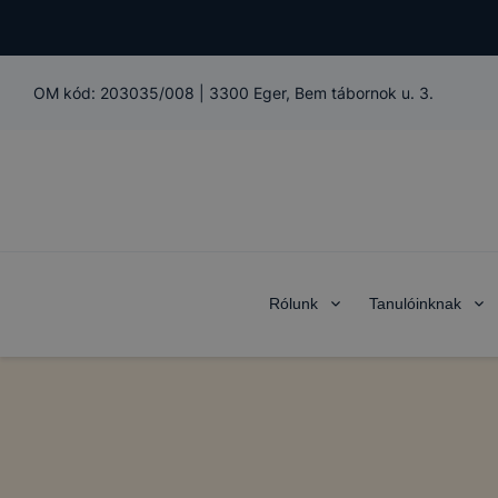
OM kód:
203035/008
|
3300 Eger, Bem tábornok u. 3.
Rólunk
Tanulóinknak