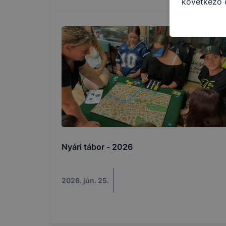
következő c
használja Ö
látogatja, 
még jobb fe
fejlesztése
Minden mode
legtöbb bö
ezek általá
célja honl
lehetővé té
előfordulha
teljes körű
Nyári tábor - 2026
böngészőjé
2026. jún. 25.