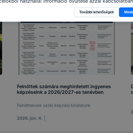
élokból használja: információ gyűjtése azzal kapcsolatba
n a honlapot -annak felmérésével, hogy a honlap melyik rés
További lehetőségek
Mind
vagy használja leginkább, így megtudhatjuk, hogyan biztos
lhasználói élményt, ha ismét meglátogatja oldalunkat, hon
. Hogyan ellenőrizheti és hogyan tudja kikapcsolni a cookie
rn böngésző engedélyezi a cookie-k beállításának a válto
ngésző alapértelmezettként automatikusan elfogadja a coo
ban megváltoztathatók. Felhívjuk figyelmét, hogy mivel a c
apunk használhatóságának és folyamatainak megkönnyítése
tele, a cookie-k alkalmazásának megakadályozása vagy törl
t, hogy felhasználóink nem lesznek képesek honlapunk fun
 használatára, vagy a honlap a tervezettől eltérően fog műk
ben.
Felnőttek számára meghirdetett ingyenes
képzéseink a 2026/2027-es tanévben
Felnőtteknek szóló képzési kínálatunk
2
2026. jún. 4.