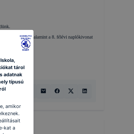
ldünk.
ítvány másolatát, valamint a 8. félévi naplókivonat
uttatni részünkre.
skola,
iókat tárol
s adatnak
ely típusú
ról
re, amikor
elkeznek.
llításait
e-kat a