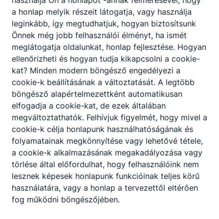
használja Ön a honlapot -annak felmérésével, hogy
a honlap melyik részeit látogatja, vagy használja
leginkább, így megtudhatjuk, hogyan biztosítsunk
Önnek még jobb felhasználói élményt, ha ismét
meglátogatja oldalunkat, honlap fejlesztése. Hogyan
ellenőrizheti és hogyan tudja kikapcsolni a cookie-
kat? Minden modern böngésző engedélyezi a
cookie-k beállításának a változtatását. A legtöbb
böngésző alapértelmezettként automatikusan
elfogadja a cookie-kat, de ezek általában
Rendkívüli felvételi eljárás - 2026
megváltoztathatók. Felhívjuk figyelmét, hogy mivel a
Maradt még néhány helyünk!
cookie-k célja honlapunk használhatóságának és
folyamatainak megkönnyítése vagy lehetővé tétele,
2026. máj. 13.
a cookie-k alkalmazásának megakadályozása vagy
törlése által előfordulhat, hogy felhasználóink nem
lesznek képesek honlapunk funkcióinak teljes körű
használatára, vagy a honlap a tervezettől eltérően
fog működni böngészőjében.