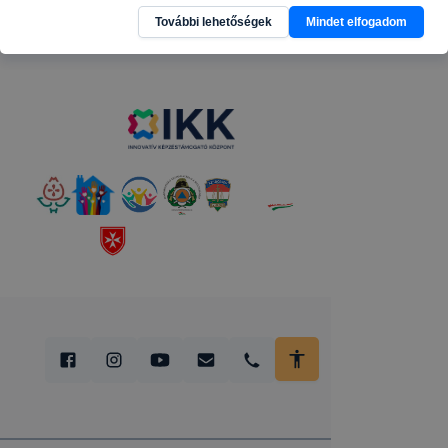
Partnereink
További lehetőségek
Mindet elfogadom