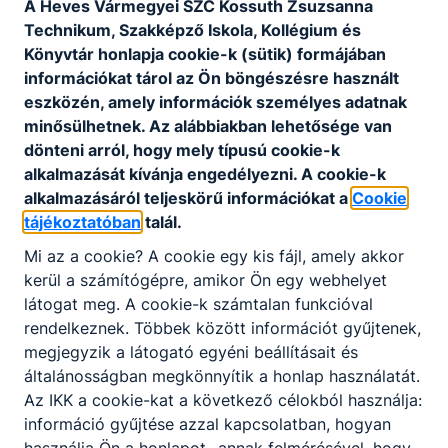
A Heves Vármegyei SZC Kossuth Zsuzsanna
Technikum, Szakképző Iskola, Kollégium és
Könyvtár honlapja cookie-k (sütik) formájában
információkat tárol az Ön böngészésre használt
eszközén, amely információk személyes adatnak
minősülhetnek. Az alábbiakban lehetősége van
dönteni arról, hogy mely típusú cookie-k
alkalmazását kívánja engedélyezni. A cookie-k
alkalmazásáról teljeskörű információkat a
Cookie
tájékoztatóban
talál.
Felnőttek számára meghirdetett
Mi az a cookie? A cookie egy kis fájl, amely akkor
ingyenes képzéseink a 2026/2027-
kerül a számítógépre, amikor Ön egy webhelyet
es tanévben
látogat meg. A cookie-k számtalan funkcióval
rendelkeznek. Többek között információt gyűjtenek,
Felnőtteknek szóló képzési kínálatunk
megjegyzik a látogató egyéni beállításait és
2026. jún. 4.
általánosságban megkönnyítik a honlap használatát.
Az IKK a cookie-kat a következő célokból használja:
információ gyűjtése azzal kapcsolatban, hogyan