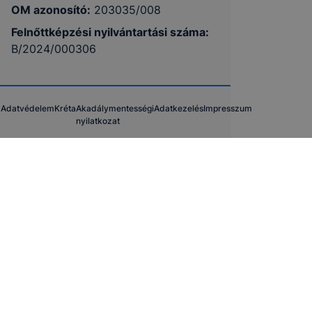
OM azonosító:
203035/008
Felnőttképzési nyilvántartási száma
:
B/2024/000306
Adatvédelem
Kréta
Akadálymentességi
Adatkezelés
Impresszum
nyilatkozat