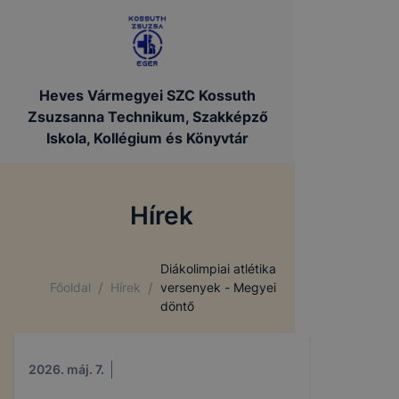
Heves Vármegyei SZC Kossuth
Zsuzsanna Technikum, Szakképző
Iskola, Kollégium és Könyvtár
Hírek
Diákolimpiai atlétika
/
/
Főoldal
Hírek
versenyek - Megyei
döntő
2026. máj. 7.