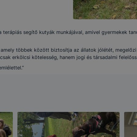
 terápiás segítő kutyák munkájával, amivel gyermekek tanu
a, amely többek között biztosítja az állatok jólétét, megelő
csak erkölcsi kötelesség, hanem jogi és társadalmi felelőss
mlélettel.”