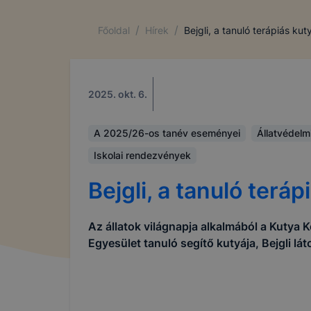
/
/
Főoldal
Hírek
Bejgli, a tanuló terápiás kut
2025. okt. 6.
A 2025/26-os tanév eseményei
Állatvédelm
Iskolai rendezvények
Bejgli, a tanuló teráp
Az állatok világnapja alkalmából a Kutya
Egyesület tanuló segítő kutyája, Bejgli lá