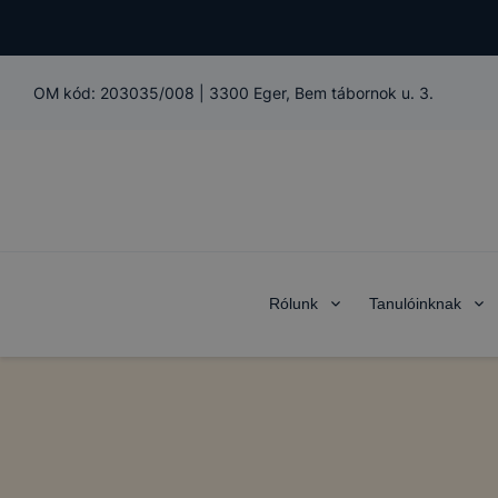
OM kód:
203035/008
|
3300 Eger, Bem tábornok u. 3.
Rólunk
Tanulóinknak