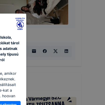
skola,
iókat tárol
s adatnak
ely típusú
ról
re, amikor
elkeznek.
llításait
e-kat a
n, hogyan
zeit
et elfogadom