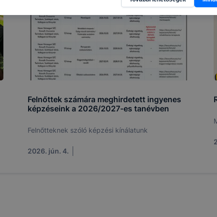
vagy használja leginkább, így megtudhatjuk, hogyan biztos
lhasználói élményt, ha ismét meglátogatja oldalunkat, hon
. Hogyan ellenőrizheti és hogyan tudja kikapcsolni a cookie
rn böngésző engedélyezi a cookie-k beállításának a válto
ngésző alapértelmezettként automatikusan elfogadja a coo
ban megváltoztathatók. Felhívjuk figyelmét, hogy mivel a c
apunk használhatóságának és folyamatainak megkönnyítése
tele, a cookie-k alkalmazásának megakadályozása vagy törl
t, hogy felhasználóink nem lesznek képesek honlapunk fun
Felnőttek számára meghirdetett ingyenes
R
képzéseink a 2026/2027-es tanévben
 használatára, vagy a honlap a tervezettől eltérően fog műk
ben.
Felnőtteknek szóló képzési kínálatunk
2
2026. jún. 4.