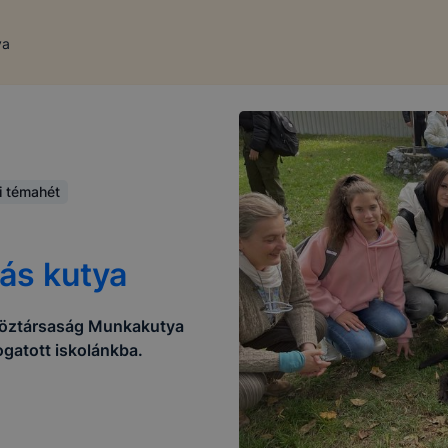
ya
i témahét
iás kutya
 Köztársaság Munkakutya
togatott iskolánkba.