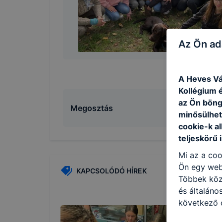
Az Ön ad
A Heves Vá
Kollégium é
az Ön böng
Megosztás
minősülhet
cookie-k a
teljeskörű 
Mi az a coo
Ön egy web
KAPCSOLÓDÓ HÍREK
Többek közö
és általáno
következő c
használja Ö