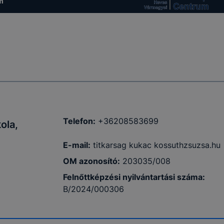
m
Telefon:
+36208583699
ola,
E-mail:
titkarsag kukac kossuthzsuzsa.hu
OM azonosító:
203035/008
Felnőttképzési nyilvántartási száma
:
B/2024/000306