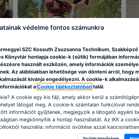
atainak védelme fontos számunkra
rmegyei SZC Kossuth Zsuzsanna Technikum, Szakképző I
s Könyvtár honlapja cookie-k (sütik) formájában informác
észésre használt eszközén, amely információk személye
nek. Az alábbiakban lehetősége van dönteni arról, hogy m
lkalmazását kívánja engedélyezni. A cookie-k alkalmazásá
információkat a
Cookie tájékoztatóban
talál.
kie? A cookie egy kis fájl, amely akkor kerül a számítógép
helyet látogat meg. A cookie-k számtalan funkcióval rend
tt információt gyűjtenek, megjegyzik a látogató egyéni beá
sságban megkönnyítik a honlap használatát. Az IKK a cooki
élokból használja: információ gyűjtése azzal kapcsolatba
n a honlapot -annak felmérésével, hogy a honlap melyik rés
További lehetőségek
Mind