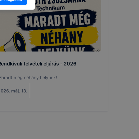
ítsunk Önnek
lap
-kat?
ztatását. A
kie-kat, de
ookie-k
 vagy
ése által
kcióinak
endkívüli felvételi eljárás - 2026
ödni
Maradt még néhány helyünk!
026. máj. 13.