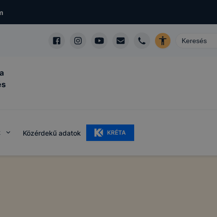
m
a
és
k
Közérdekű adatok
KRÉTA