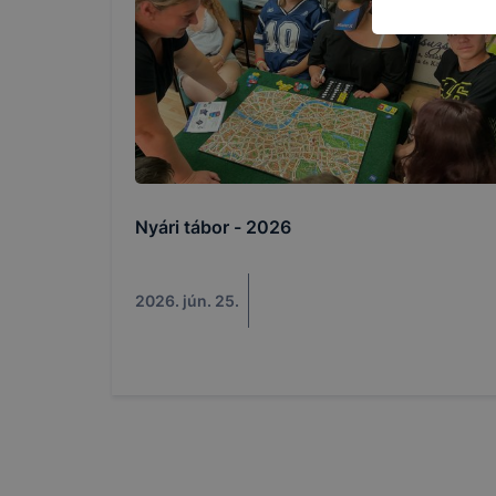
látogatja, 
még jobb fe
fejlesztése
Minden mode
legtöbb bö
ezek általá
célja honl
lehetővé té
előfordulha
Nyári tábor - 2026
teljes körű
böngészőjé
2026. jún. 25.